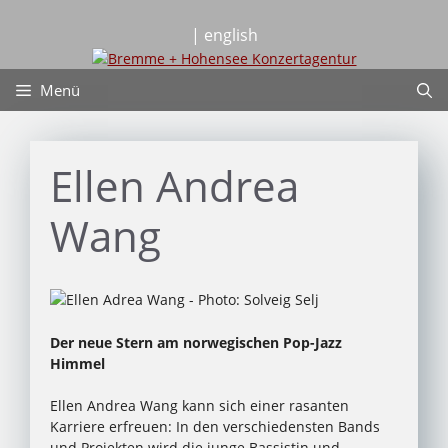
Zum
Inhalt
| english
springen
Menü
Ellen Andrea
Wang
Der neue Stern am norwegischen Pop-Jazz
Himmel
Ellen Andrea Wang kann sich einer rasanten
Karriere erfreuen: In den verschiedensten Bands
und Projekten wird die junge Bassistin und