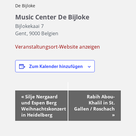
De Bijloke
Music Center De Bijloke
Bijlokekaai 7
Gent
,
9000
Belgien
Veranstaltungsort-Website anzeigen
Zum Kalender hinzufügen
Veranstaltung-
«
Silje Nergaard
Rabih Abou-
Navigation
und Espen Berg
Khalil in St.
Weihnachtskonzert
Gallen / Roschach
in Heidelberg
»