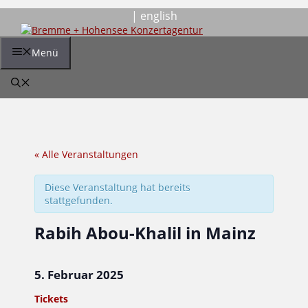
Zum
| english
Inhalt
springen
Menü
« Alle Veranstaltungen
Diese Veranstaltung hat bereits
stattgefunden.
Rabih Abou-Khalil in Mainz
5. Februar 2025
Tickets