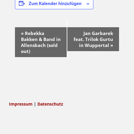
Zum Kalender hinzufügen
V
«
Rebekka
Jan Garbarek
e
Bakken & Band in
feat. Trilok Gurtu
r
Allensbach (sold
in Wuppertal
»
a
out)
n
s
t
a
l
t
u
n
Impressum
|
Datenschutz
g
-
N
a
v