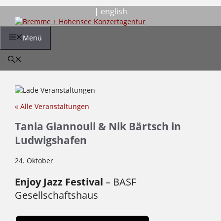
Zum
| english
Inhalt
springen
Menü
« Alle Veranstaltungen
Tania Giannouli & Nik Bärtsch in
Ludwigshafen
24. Oktober
Enjoy Jazz Festival
– BASF
Gesellschaftshaus