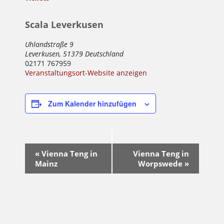
Scala Leverkusen
Uhlandstraße 9
Leverkusen
,
51379
Deutschland
02171 767959
Veranstaltungsort-Website anzeigen
Zum Kalender hinzufügen
Veranstaltung-
«
Vienna Teng in
Vienna Teng in
Navigation
Mainz
Worpswede
»