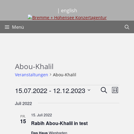
Zum
Inhalt
| english
springen
Menü
Abou-Khalil
Veranstaltungen
Abou-Khalil
Veranstaltungen
V
V
15.07.2022
 - 
12.12.2023
S
L
e
u
D
i
e
r
c
Juli 2022
a
s
a
h
t
t
r
n
15. Juli 2022
e
FR.
u
e
s
15
Rabih Abou-Khalil in test
m
a
t
w
a
Das Haus
Wiesbaden