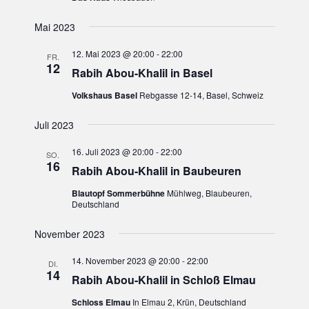
ä
n
l
h
t
Mai 2023
l
s
u
e
n
12. Mai 2023 @ 20:00
-
22:00
FR.
n
12
t
g
Rabih Abou-Khalil in Basel
.
A
Volkshaus Basel
Rebgasse 12-14, Basel, Schweiz
a
n
s
Juli 2023
l
i
c
16. Juli 2023 @ 20:00
-
22:00
t
h
SO.
16
t
Rabih Abou-Khalil in Baubeuren
u
e
Blautopf Sommerbühne
Mühlweg, Blaubeuren,
n
Deutschland
n
-
N
November 2023
g
a
v
14. November 2023 @ 20:00
-
22:00
DI.
e
i
14
Rabih Abou-Khalil in Schloß Elmau
g
n
a
Schloss Elmau
In Elmau 2, Krün, Deutschland