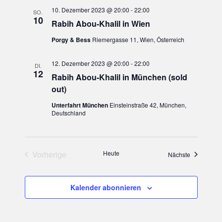
s
10. Dezember 2023 @ 20:00
-
22:00
SO.
10
i
Rabih Abou-Khalil in Wien
Porgy & Bess
Riemergasse 11, Wien, Österreich
c
h
12. Dezember 2023 @ 20:00
-
22:00
DI.
12
Rabih Abou-Khalil in München (sold
t
out)
e
Unterfahrt München
Einsteinstraße 42, München,
Deutschland
n
,
Vorherige
Heute
Veranstaltu
Nächste
Veranstaltungen
N
a
Kalender abonnieren
v