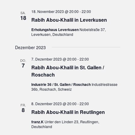
t
S
i
18. November 2023 @ 20:00
-
22:00
SA.
o
18
Rabih Abou-Khalil in Leverkusen
u
n
Erholungshaus Leverkusen
Nobelstraße 37,
c
Leverkusen, Deutschland
h
Dezember 2023
e
7. Dezember 2023 @ 20:00
-
22:00
DO.
7
Rabih Abou-Khalil in St. Gallen /
u
Roschach
n
Industrie 36 / St. Gallen / Roschach
Industriestrasse
36b, Roschach, Schweiz
d
8. Dezember 2023 @ 20:00
-
22:00
FR.
8
A
Rabih Abou-Khalil in Reutlingen
franz.K
Unter den Linden 23, Reutlingen,
n
Deutschland