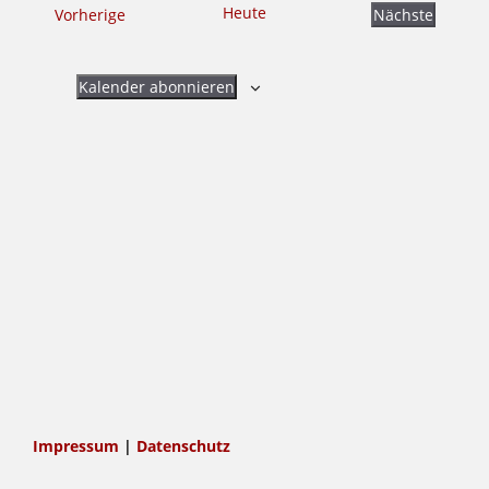
Heute
Veranstaltungen
Vorherige
Nächste
Ansichten,
Veranstalt
Navigation
Kalender abonnieren
Impressum
|
Datenschutz