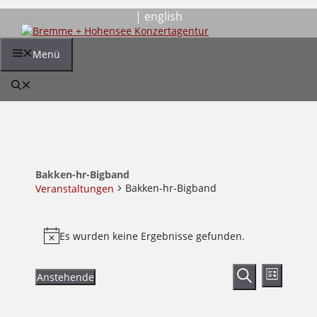
Zum
| english
Inhalt
springen
Menü
Bakken-hr-Bigband
Bakken-hr-Bigband
Veranstaltungen
Veranstaltungen
Es wurden keine Ergebnisse gefunden.
Hinweis
Veranstalt
Verans
Anstehende
Liste
Ansich
Suche
Datum
Suche
Naviga
wählen.
und