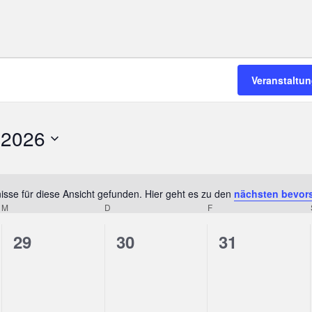
Veranstaltu
 2026
sse für diese Ansicht gefunden. Hier geht es zu den
nächsten bevor
H
M
MITTWOCH
D
DONNERSTAG
F
FREITAG
i
n
0
0
0
29
30
31
w
V
V
V
e
i
e
e
e
s